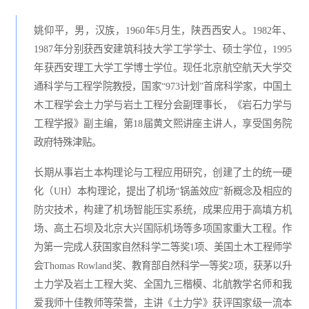
姚仰平，男，汉族，1960年5月生，陕西西安人。1982年、
1987年分别获西安建筑科技大学工学学士、硕士学位，1995
年获西安理工大学工学博士学位。现任北京航空航天大学交
通科学与工程学院教授，国家“973计划”首席科学家，中国土
木工程学会土力学与岩土工程分会副理事长，《岩石力学与
工程学报》副主编，第18届黄文熙讲座主讲人，享受国务院
政府特殊津贴。
长期从事岩土本构理论与工程应用研究，创建了土的统一硬
化（UH）本构理论，提出了机场“锅盖效应”新概念及相应的
防灾技术，构建了机场智能压实系统，成果应用于高填方机
场、高土石坝及北京大兴国际机场等多项国家重大工程。作
为第一完成人获国家自然科学二等奖1项、美国土木工程师学
会Thomas Rowland奖、教育部自然科学一等奖2项，获茅以升
土力学及岩土工程大奖、全国九三楷模、北航教学名师和我
爱我师十佳教师等荣誉，主讲《土力学》获评国家级一流本