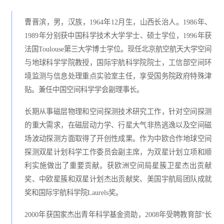
曹晋滨，男，汉族，1964年12月生，山西长治人。1986年、
1989年分别获中国科学技术大学学士、硕士学位，1996年获
法国Toulouse第三大学博士学位。现任北京航空航天大学空间
与地球科学学院教授，国际宇航科学院院士，工信部空间环
境监测与信息处理重点实验室主任，享受国务院政府特殊津
贴。兼任中国空间科学学会副理事长。
长期从事磁层物理和空间探测技术研究工作，针对空间探测
的重大需求，在磁层动力学、行星大气非热逃逸以及空间磁
场波动探测方面取得了开创性成果。作为中欧合作地球空间
探测双星计划科学工作委员会副主席，为双星计划立项和顺
利实施做出了重要贡献。获欧洲空间局星簇卫星杰出贡献
奖、中欧星簇和双星计划杰出贡献奖、美国宇航局团队成就
奖和国际宇航科学院Laurels奖。
2000年获国家杰出青年科学基金资助，2008年受聘教育部“长