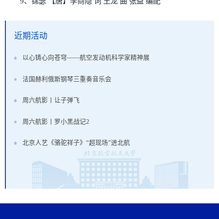
9、锦瑟 【唐】李商隐 词 王龙 曲 张益 编配
近期活动
以心铸心向苍穹——航空发动机科学家精神展
法国赫利俄斯钢琴三重奏音乐会
周六航影丨让子弹飞
周六航影丨罗小黑战记2
北京人艺《骆驼祥子》“超现场”进北航