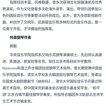
指挥经验丰富，风格稳健，曾多次获得文化部展演奖及优秀
表演奖。作为文化使者多次赴海外讲学、演出，带领乐团参加以
色列国际音乐节等重要活动并获成功。此外，曾为多部影视剧作
曲，并创作了交响乐、民族管弦乐等多种形式的音乐作品，是一
位勇于开拓、才华横溢的指挥家。
特邀钢琴伴奏
郝毅
中央音乐学院指挥系交响乐双钢琴演奏硕士，先后师从高建
进、陈漪涟、郭宜昉等名师。现任北京市陈经纶中学教师、
Harmonia和谐之声合唱团驻团钢琴艺术指导。曾长期受聘中国音
乐学院指挥系、清华大学校友合唱团担任钢琴艺术指导；受邀出
任国家大剧院歌剧节《纳布科》、清华大学国际音乐节开幕式特
邀艺术指导。获中国宋庆龄基金会古驰音乐基金奖学金、“和平
颂”北京合唱节最佳钢琴伴奏奖，所指导合唱团多次斩获北京市学
生艺术节合唱金奖。