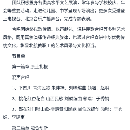
团队积极投身各类高水平文艺展演，常年参与学校校庆、年
会等重要活动，走进幼儿园、中学呈现专场演出；更多次受邀登
上电视台、北京音乐广播舞台，完成专题表演。
合唱团始终以歌传情、以声献礼，深耕民歌合唱等多种艺术
风格，既用真挚演绎传递经典旋律，也通过合唱宣讲中华优秀传
统文化，彰显北航教职工的艺术风采与文化担当。
节目单
第一篇章 原土扎根
混声合唱
1、下四川 青海民歌 朱仲禄、刘峰编曲 领唱：赵明
2、桃花红杏花白 山西民歌 刘麟编曲 领唱：于秀娟
3、郎在对门唱山歌-非遗紫阳民歌 阎伯政编创 领唱：于秀
娟、李建京
第二篇章 融合创新