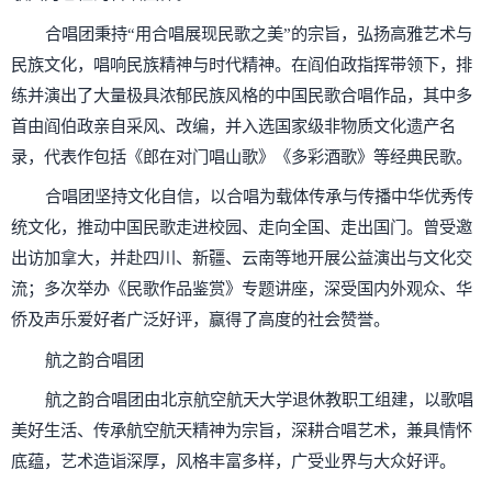
合唱团秉持“用合唱展现民歌之美”的宗旨，弘扬高雅艺术与
民族文化，唱响民族精神与时代精神。在阎伯政指挥带领下，排
练并演出了大量极具浓郁民族风格的中国民歌合唱作品，其中多
首由阎伯政亲自采风、改编，并入选国家级非物质文化遗产名
录，代表作包括《郎在对门唱山歌》《多彩酒歌》等经典民歌。
合唱团坚持文化自信，以合唱为载体传承与传播中华优秀传
统文化，推动中国民歌走进校园、走向全国、走出国门。曾受邀
出访加拿大，并赴四川、新疆、云南等地开展公益演出与文化交
流；多次举办《民歌作品鉴赏》专题讲座，深受国内外观众、华
侨及声乐爱好者广泛好评，赢得了高度的社会赞誉。
航之韵合唱团
航之韵合唱团由北京航空航天大学退休教职工组建，以歌唱
美好生活、传承航空航天精神为宗旨，深耕合唱艺术，兼具情怀
底蕴，艺术造诣深厚，风格丰富多样，广受业界与大众好评。