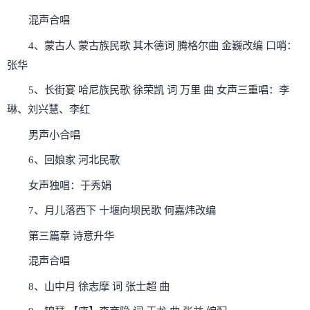
混声合唱
4、蒙古人 蒙古族民歌 其木德词 腾格尔曲 金巍改编 口哨：
张华
5、长街宴 哈尼族民歌 徐荣凯 词 万里 曲 女声三重唱：李
琳、刘兴慧、李红
男声小合唱
6、回娘家 河北民歌
女声独唱：于秀娟
7、月儿落西下 十堰向坝民歌 何嘉炜改编
第三篇章 诗意升华
混声合唱
8、山中月 徐志摩 词 张士超 曲