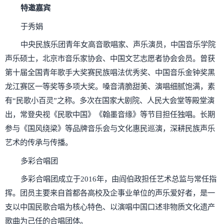
特邀嘉宾
于秀娟
中央民族乐团青年女高音歌唱家、声乐演员，中国音乐学院
声乐硕士，北京市音乐家协会、中国文艺志愿者协会会员。曾获
第十届全国青年歌手大奖赛民族唱法优秀奖、中国音乐金钟奖黑
龙江赛区一等奖等多项大奖。嗓音清脆甜美、演唱细腻饱满，素
有“民歌小百灵”之称。多次在国家大剧院、人民大会堂等殿堂演
出，常登央视《民歌中国》《翰墨音缘》等节目担任独唱。长期
参与《国风绕梁》等品牌音乐会与文化惠民巡演，深耕民族声乐
艺术的传承与传播。
多彩合唱团
多彩合唱团成立于2016年，由阎伯政担任艺术总监与常任指
挥。团员主要来自首都各高校及企事业单位的声乐爱好者，是一
支以中国民歌合唱为核心特色、以演唱中国口述非物质文化遗产
歌曲为己任的合唱团体。