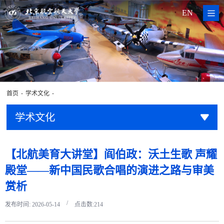
EN
-
-
首页
学术文化
学术文化
【北航美育大讲堂】阎伯政：沃土生歌 声耀
殿堂——新中国民歌合唱的演进之路与审美
赏析
/
发布时间: 2026-05-14
点击数:
214