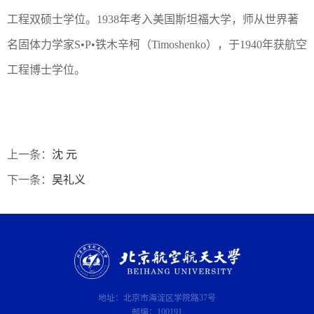
工程双硕士学位。1938年考入美国斯坦福大学，师从世界著
名固体力学家S•P•铁木辛柯（Timoshenko），于1940年获航空
工程博士学位。
上一条：
沈 元
下一条：
吴礼义
地址：北京市海淀区学院路37号
邮编：100191